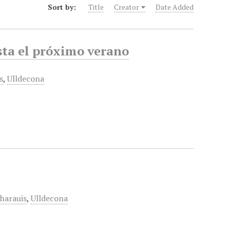
Sort by:
Title
Creator
Date Added
sta el próximo verano
s
,
Ulldecona
harauis
,
Ulldecona