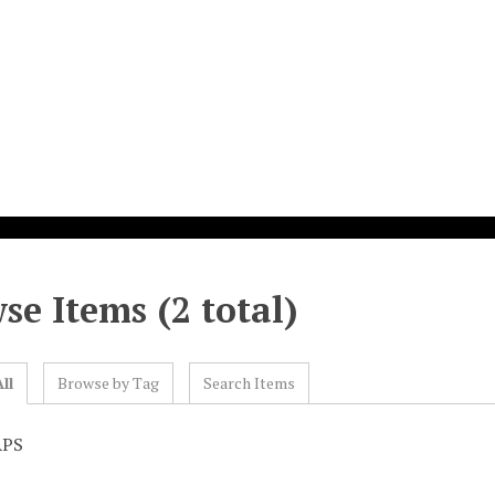
se Items (2 total)
ll
Browse by Tag
Search Items
APS