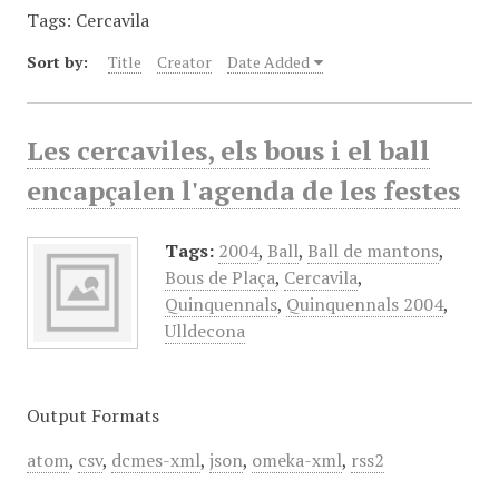
Tags: Cercavila
Sort by:
Title
Creator
Date Added
Les cercaviles, els bous i el ball
encapçalen l'agenda de les festes
Tags:
2004
,
Ball
,
Ball de mantons
,
Bous de Plaça
,
Cercavila
,
Quinquennals
,
Quinquennals 2004
,
Ulldecona
Output Formats
atom
,
csv
,
dcmes-xml
,
json
,
omeka-xml
,
rss2