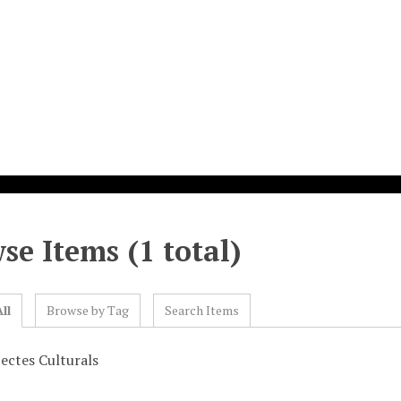
se Items (1 total)
ll
Browse by Tag
Search Items
jectes Culturals