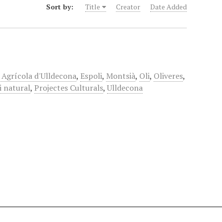
Sort by:
Title
Creator
Date Added
 Agrícola d'Ulldecona
,
Espoli
,
Montsià
,
Oli
,
Oliveres
,
 natural
,
Projectes Culturals
,
Ulldecona