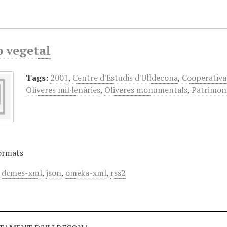
o vegetal
Tags:
2001
,
Centre d'Estudis d'Ulldecona
,
Cooperativa
Oliveres mil·lenàries
,
Oliveres monumentals
,
Patrimoni
ormats
,
dcmes-xml
,
json
,
omeka-xml
,
rss2