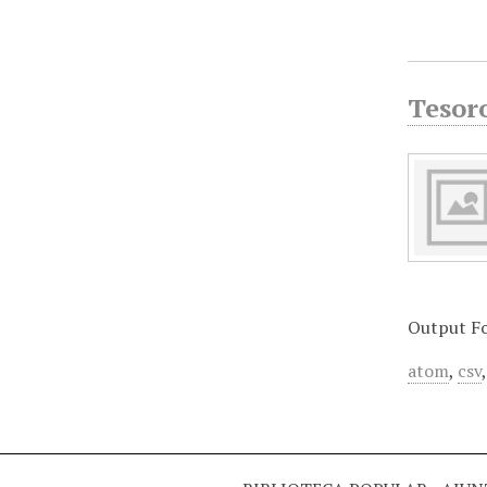
Tesor
Output F
atom
,
csv