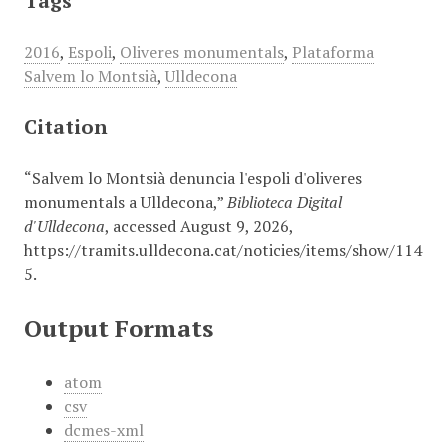
Tags
2016
,
Espoli
,
Oliveres monumentals
,
Plataforma
Salvem lo Montsià
,
Ulldecona
Citation
“Salvem lo Montsià denuncia l'espoli d'oliveres
monumentals a Ulldecona,”
Biblioteca Digital
d'Ulldecona
, accessed August 9, 2026,
https://tramits.ulldecona.cat/noticies/items/show/114
5
.
Output Formats
atom
csv
dcmes-xml