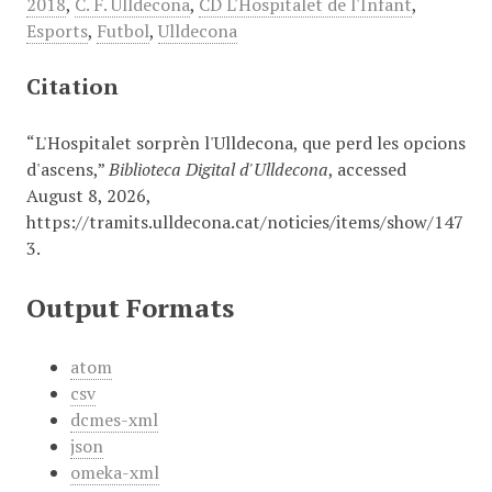
2018
,
C. F. Ulldecona
,
CD L'Hospitalet de l'Infant
,
Esports
,
Futbol
,
Ulldecona
Citation
“L'Hospitalet sorprèn l'Ulldecona, que perd les opcions
d'ascens,”
Biblioteca Digital d'Ulldecona
, accessed
August 8, 2026,
https://tramits.ulldecona.cat/noticies/items/show/147
3
.
Output Formats
atom
csv
dcmes-xml
json
omeka-xml