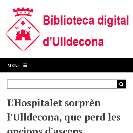
S
k
i
p
t
o
m
a
i
MENU
n
c
o
n
t
L'Hospitalet sorprèn
e
n
l'Ulldecona, que perd les
t
opcions d'ascens