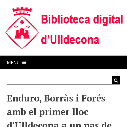
S
k
i
p
t
o
m
a
i
MENU
n
c
o
n
t
Enduro, Borràs i Forés
e
n
amb el primer lloc
t
d'Ulldecona a un pas de