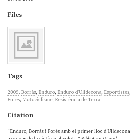
Files
Tags
2005
,
Borràs
,
Enduro
,
Enduro d'Ulldecona
,
Esportistes
,
Forés
,
Motociclisme
,
Resistència de Terra
Citation
“Enduro, Borràs i Forés amb el primer lloc d'Ulldecona
a un pas de la victòria absoluta,”
Biblioteca Digital