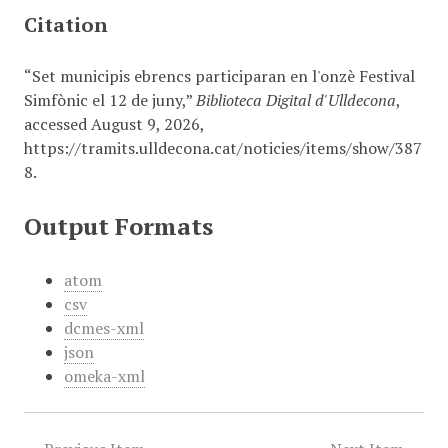
Citation
“Set municipis ebrencs participaran en l'onzè Festival
Simfònic el 12 de juny,”
Biblioteca Digital d'Ulldecona
,
accessed August 9, 2026,
https://tramits.ulldecona.cat/noticies/items/show/387
8
.
Output Formats
atom
csv
dcmes-xml
json
omeka-xml