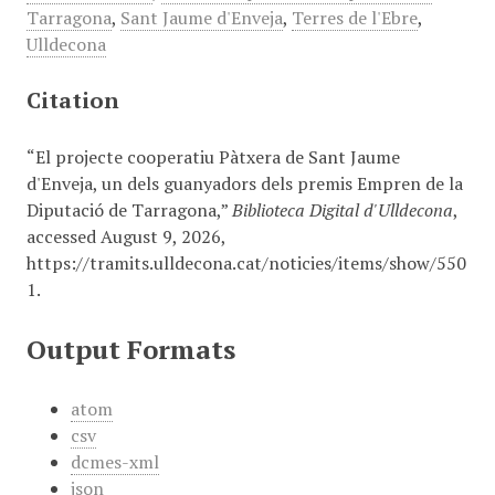
Tarragona
,
Sant Jaume d'Enveja
,
Terres de l'Ebre
,
Ulldecona
Citation
“El projecte cooperatiu Pàtxera de Sant Jaume
d'Enveja, un dels guanyadors dels premis Empren de la
Diputació de Tarragona,”
Biblioteca Digital d'Ulldecona
,
accessed August 9, 2026,
https://tramits.ulldecona.cat/noticies/items/show/550
1
.
Output Formats
atom
csv
dcmes-xml
json