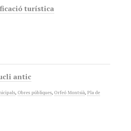
icació turística
ucli antic
icipals
,
Obres públiques
,
Orfeó Montsià
,
Pla de