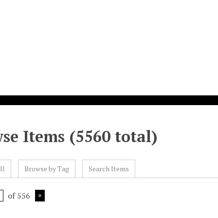
se Items (5560 total)
ll
Browse by Tag
Search Items
of 556