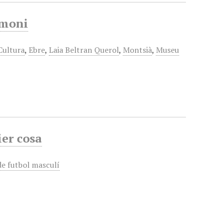
imoni
Cultura
,
Ebre
,
Laia Beltran Querol
,
Montsià
,
Museu
ier cosa
e futbol masculí