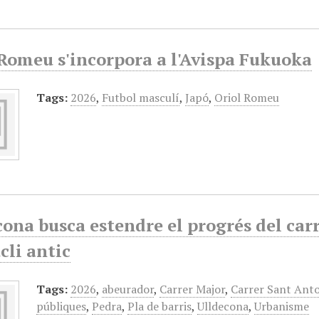
 Romeu s'incorpora a l'Avispa Fukuoka
Tags:
2026
,
Futbol masculí
,
Japó
,
Oriol Romeu
ona busca estendre el progrés del car
cli antic
Tags:
2026
,
abeurador
,
Carrer Major
,
Carrer Sant Ant
públiques
,
Pedra
,
Pla de barris
,
Ulldecona
,
Urbanisme