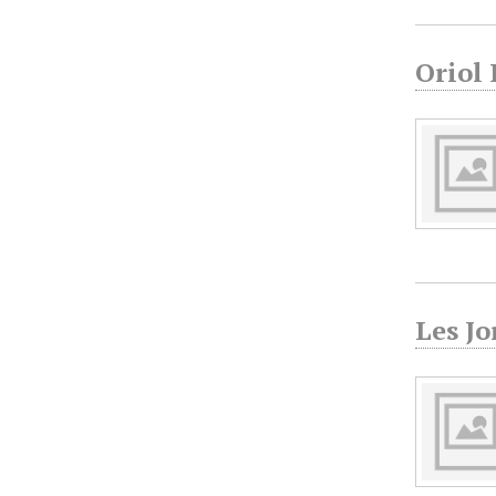
Oriol
Les Jo