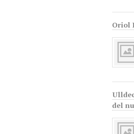
Oriol
Ulldec
del nu