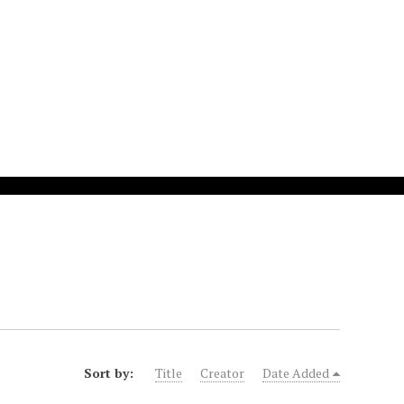
Sort by:
Title
Creator
Date Added