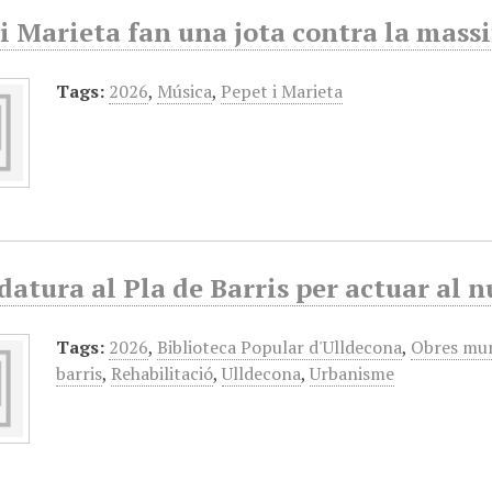
i Marieta fan una jota contra la massif
Tags:
2026
,
Música
,
Pepet i Marieta
atura al Pla de Barris per actuar al n
Tags:
2026
,
Biblioteca Popular d'Ulldecona
,
Obres mun
barris
,
Rehabilitació
,
Ulldecona
,
Urbanisme