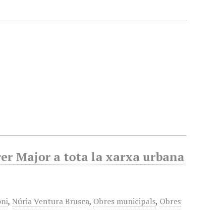
rer Major a tota la xarxa urbana
oni
,
Núria Ventura Brusca
,
Obres municipals
,
Obres