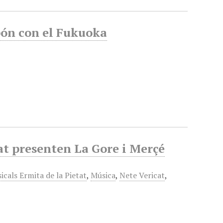
pón con el Fukuoka
at presenten La Gore i Merçé
cals Ermita de la Pietat
,
Música
,
Nete Vericat
,