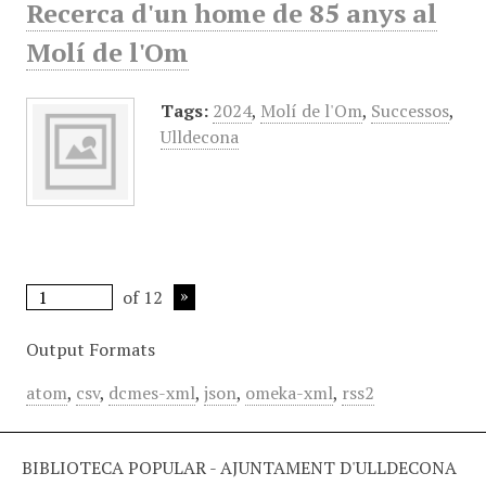
Recerca d'un home de 85 anys al
Molí de l'Om
Tags:
2024
,
Molí de l'Om
,
Successos
,
Ulldecona
of 12
Output Formats
atom
,
csv
,
dcmes-xml
,
json
,
omeka-xml
,
rss2
BIBLIOTECA POPULAR - AJUNTAMENT D'ULLDECONA