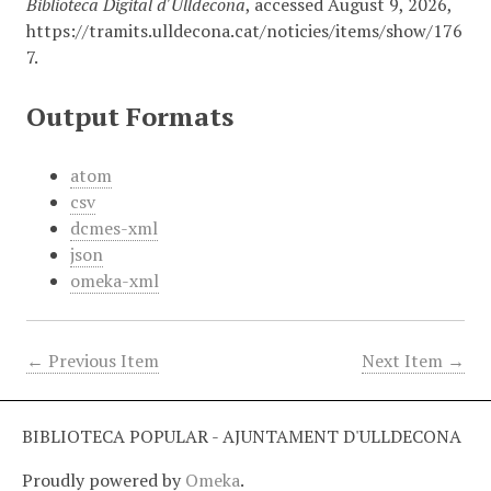
Biblioteca Digital d'Ulldecona
, accessed August 9, 2026,
https://tramits.ulldecona.cat/noticies/items/show/176
7
.
Output Formats
atom
csv
dcmes-xml
json
omeka-xml
← Previous Item
Next Item →
BIBLIOTECA POPULAR - AJUNTAMENT D'ULLDECONA
Proudly powered by
Omeka
.